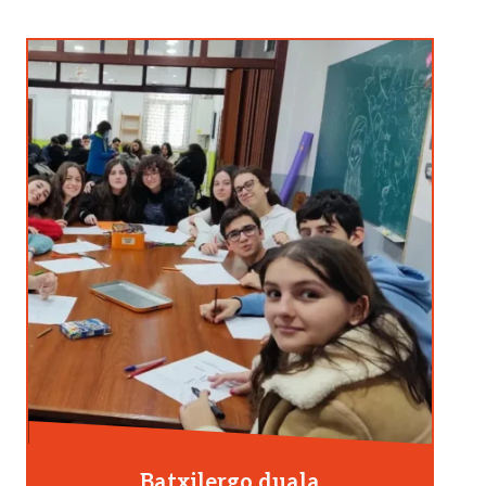
Batxilergo duala