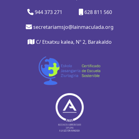
944 373 271
628 811 560
secretariamsjo@lainmaculada.org
C/ Etxatxu kalea, Nº 2, Barakaldo