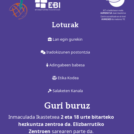
Loturak
Lan egin gurekin
Iradokizunen postontzia
Adingabeen babesa
Etika Kodea
Salaketen Kanala
Guri buruz
Inmaculada Ikastetxea
2 eta 18 urte bitarteko
hezkuntza zentroa da
.
Elizbarrutiko
Zentroen
sarearen parte da.