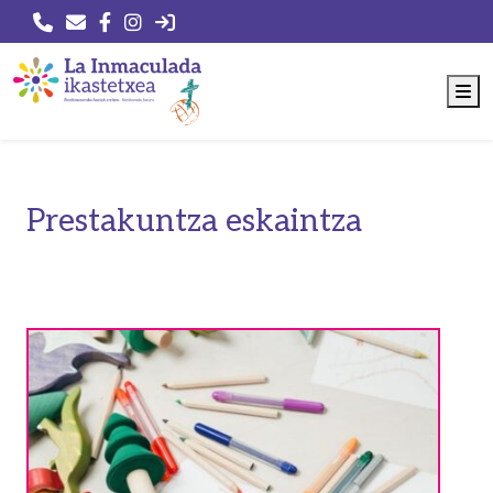
M
Prestakuntza eskaintza