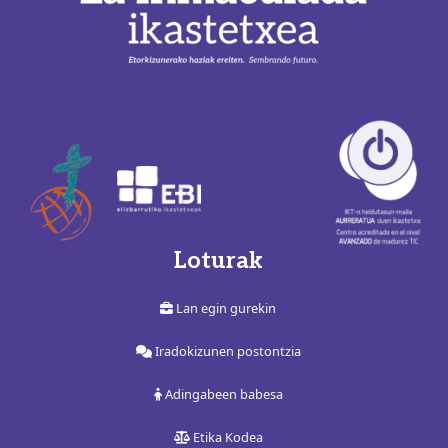
Loturak
Lan egin gurekin
Iradokizunen postontzia
Adingabeen babesa
Etika Kodea