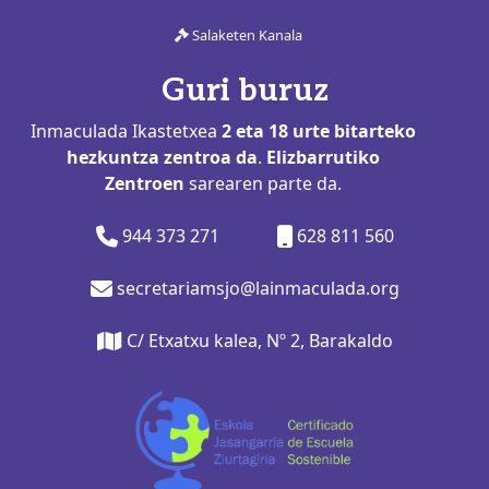
Salaketen Kanala
Guri buruz
Inmaculada Ikastetxea
2 eta 18 urte bitarteko
hezkuntza zentroa da
.
Elizbarrutiko
Zentroen
sarearen parte da.
944 373 271
628 811 560
secretariamsjo@lainmaculada.org
C/ Etxatxu kalea, Nº 2, Barakaldo