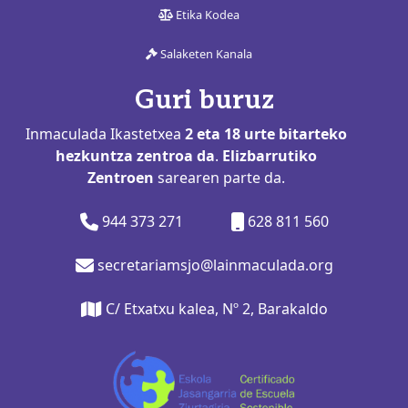
Etika Kodea
Salaketen Kanala
Guri buruz
Inmaculada Ikastetxea
2 eta 18 urte bitarteko
hezkuntza zentroa da
.
Elizbarrutiko
Zentroen
sarearen parte da.
944 373 271
628 811 560
secretariamsjo@lainmaculada.org
C/ Etxatxu kalea, Nº 2, Barakaldo